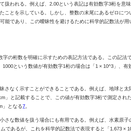
扱われる。例えば、2.00という表記は有効数字3桁を意味し
たことを示している。しかし、整数の末尾にあるゼロについ
が可能であり、この曖昧性を避けるために科学的記数法が用
n）は、有効数字の桁数を明確に示すための表記方法である。この記法で
00という数値が有効数字1桁の場合は「1 × 10^3」、有効数
さなく示すことができることである。例えば、地球と太陽の距離
10^8 km」と記載することで、この値が有効数字3桁で測定
km」となる
7
。
小さな数値を扱う場合にも有用である。例えば、水素原子
1673キログラムであるが、これを科学的記数法で表現すると「1.673 